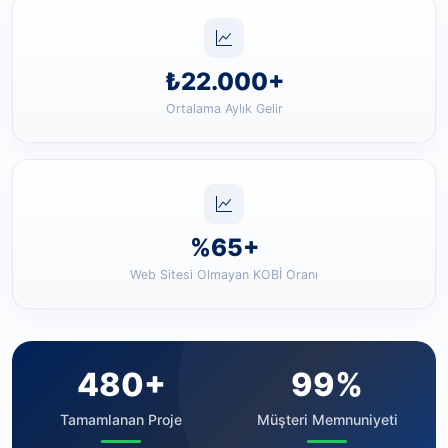
₺22.000+
Ortalama Aylık Gelir
%65+
Web Sitesi Olmayan KOBİ Oranı
480+
99%
Tamamlanan Proje
Müşteri Memnuniyeti