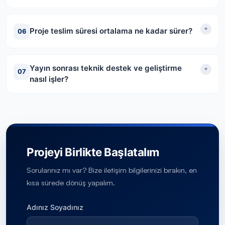
Proje teslim süresi ortalama ne kadar sürer?
06
Yayın sonrası teknik destek ve geliştirme
07
nasıl işler?
Projeyi Birlikte Başlatalım
Sorularınız mı var? Bize iletişim bilgilerinizi bırakın, en
kısa sürede dönüş yapalım.
Bu alanı boş bırakın
Adınız Soyadınız