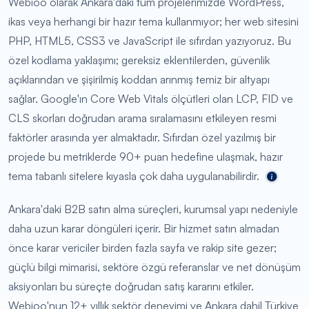
Webioo olarak Ankara'daki tüm projelerimizde WordPress,
ikas veya herhangi bir hazır tema kullanmıyor; her web sitesini
PHP, HTML5, CSS3 ve JavaScript ile sıfırdan yazıyoruz. Bu
özel kodlama yaklaşımı; gereksiz eklentilerden, güvenlik
açıklarından ve şişirilmiş koddan arınmış temiz bir altyapı
sağlar. Google'ın Core Web Vitals ölçütleri olan LCP, FID ve
CLS skorları doğrudan arama sıralamasını etkileyen resmi
faktörler arasında yer almaktadır. Sıfırdan özel yazılmış bir
projede bu metriklerde 90+ puan hedefine ulaşmak, hazır
tema tabanlı sitelere kıyasla çok daha uygulanabilirdir.
Ankara'daki B2B satın alma süreçleri, kurumsal yapı nedeniyle
daha uzun karar döngüleri içerir. Bir hizmet satın almadan
önce karar vericiler birden fazla sayfa ve rakip site gezer;
güçlü bilgi mimarisi, sektöre özgü referanslar ve net dönüşüm
aksiyonları bu süreçte doğrudan satış kararını etkiler.
Webioo'nun 12+ yıllık sektör deneyimi ve Ankara dahil Türkiye