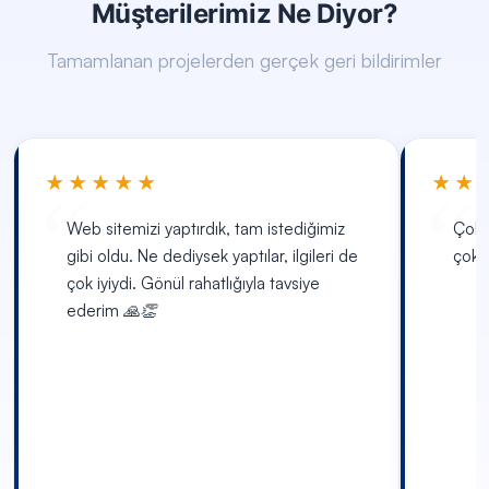
Müşterilerimiz Ne Diyor?
Tamamlanan projelerden gerçek geri bildirimler
★★★★★
★★
Web sitemizi yaptırdık, tam istediğimiz
Çok 
gibi oldu. Ne dediysek yaptılar, ilgileri de
çok t
çok iyiydi. Gönül rahatlığıyla tavsiye
ederim 🙏👏