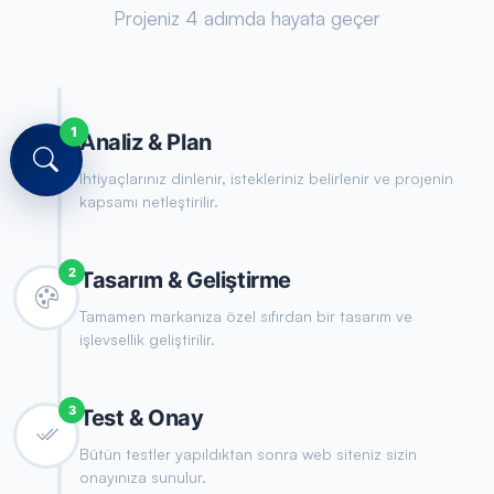
Projeniz 4 adımda hayata geçer
1
Analiz & Plan
İhtiyaçlarınız dinlenir, istekleriniz belirlenir ve projenin
kapsamı netleştirilir.
2
Tasarım & Geliştirme
Tamamen markanıza özel sıfırdan bir tasarım ve
işlevsellik geliştirilir.
3
Test & Onay
Bütün testler yapıldıktan sonra web siteniz sizin
onayınıza sunulur.