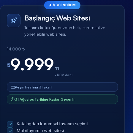
%30 İNDİRİM
Başlangıç Web Sitesi
Tasarım kataloğumuzdan hızlı, kurumsal ve
yönetilebilir web sitesi.
14.000 ₺
9.999
₺
TL
· KDV dahil
Peşin fiyatına 3 taksit
31 Ağustos Tarihine Kadar Geçerli!
Katalogdan kurumsal tasarım seçimi
Mobil uyumlu web sitesi