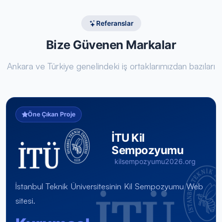
Referanslar
Bize Güvenen Markalar
Ankara ve Türkiye genelindeki iş ortaklarımızdan bazıları
Öne Çıkan Proje
İTU Kil
Sempozyumu
kilsempozyumu2026.org
İstanbul Teknik Üniversitesinin Kil Sempozyumu Web
sitesi.