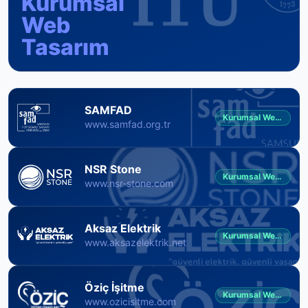
Kurumsal
Web
Tasarım
SAMFAD
Kurumsal Web Tasarım
www.samfad.org.tr
NSR Stone
Kurumsal Web Tasarım
www.nsr-stone.com
Aksaz Elektrik
Kurumsal Web Tasarım
www.aksazelektrik.net
Öziç İşitme
Kurumsal Web Tasarım
www.ozicisitme.com