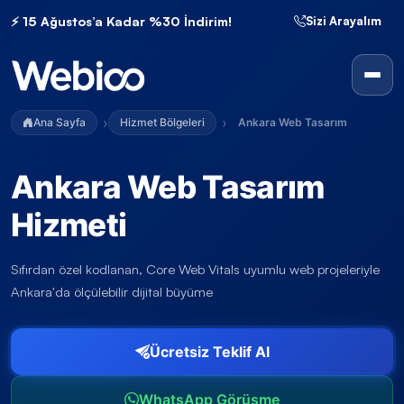
⚡ 15 Ağustos’a Kadar %30 İndirim!
Sizi Arayalım
Webioo Ana Sayfa
Ana Sayfa
Hizmet Bölgeleri
Ankara Web Tasarım
Ankara Web Tasarım
Hizmeti
Sıfırdan özel kodlanan, Core Web Vitals uyumlu web projeleriyle
Ankara'da ölçülebilir dijital büyüme
Ücretsiz Teklif Al
WhatsApp Görüşme