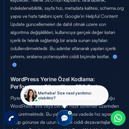
indekslenebilirlik, sayfa hızı, metadata kalitesi, schema.org
yapısı ve hata takibini içerir. Google'ın Helpful Content
Update güncellemeleri de dahil olmak üzere son
algoritma değişiklikleri, kullanıcıya gerçek değer katan
içerik ile teknik sağlamlığı bir arada sunan sayfaları
ödüllendirmektedir. Bu adımlar atlanarak yapılan içerik
yatırımı, sıralama potansiyelini ciddi biçimde kısıtlar.
WordPress Yerine Özel Kodlama:
Performans, Güvenlik ve SEO Farkı
Merhaba! Size nasıl yardımcı
Piyasadaki web tasarım ajanslarının büyük çoğunluğu
olabiliriz?
WordPress, Wix veya benzer hazır sistemler üzerinden
site üretmektedir. Bu yaklaşım kısa vadede hız açısından
cazip görünse de uzun vadede ciddi dezavantajlar