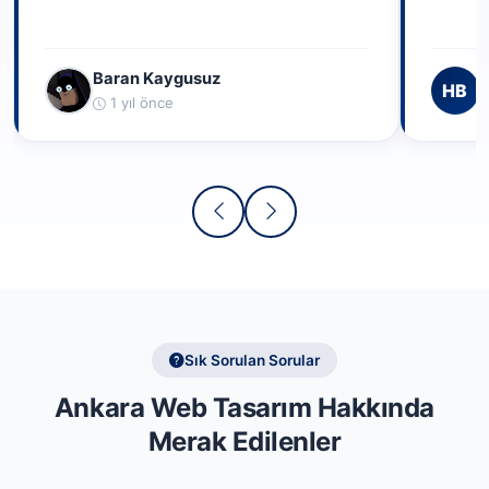
Baran Kaygusuz
H
HB
1 yıl önce
Sık Sorulan Sorular
Ankara Web Tasarım Hakkında
Merak Edilenler