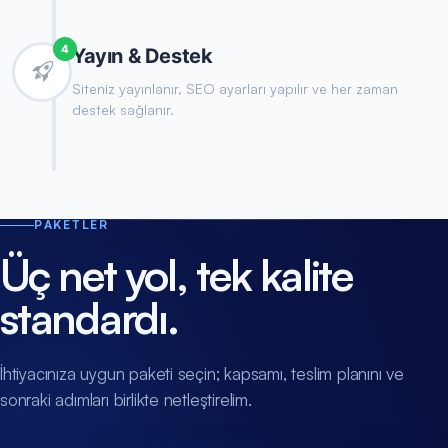
4
Yayın & Destek
Siteniz yayınlanır, SEO ayarları yapılır ve her zaman
destek sağlanır.
PAKETLER
Üç net yol, tek kalite
standardı.
İhtiyacınıza uygun paketi seçin; kapsamı, teslim planını ve
sonraki adımları birlikte netleştirelim.